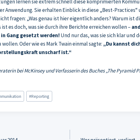
tungen lernen sie extrem schnell diese komprimierten Kommu
er Anwendung. Sie erhalten Einblick in diese „Best-Practices“ 
eicht fragen: „Was genau ist hier eigentlich anders? Warum ist d
t es doch, was sie durch ihre Berichte erreichen wollen –
and
in Gang gesetzt werden!
Und nur das, was sie sich klar und d
 wollen. Oder wie es Mark Twain einmal sagte:
„Du kannst dich
rstellungskraft unscharf ist.“
raterin bei McKinsey und Verfasserin des Buches „The Pyramid Pri
mmunikation
#
Reporting
tion
uar 2014
Wer präsentiert, verliert 