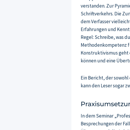
verstanden. Zur Pyramid
Schriftverkehrs. Die Z
dem Verfasser vielleic
Erfahrungen und Kenntni
Regel: Schreibe, was du
Methodenkompetenz für 
Konstruktivismus geht 
können und eine Übertra
Ein Bericht, der sowohl
kann den Leser sogar z
Praxisumsetzu
In dem Seminar „Profess
Besprechungen der Fall 