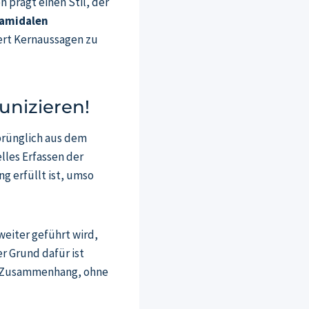
n prägt einen Stil, der
amidalen
ert Kernaussagen zu
unizieren!
rünglich aus dem
lles Erfassen der
g erfüllt ist, umso
eiter geführt wird,
r Grund dafür ist
en Zusammenhang, ohne