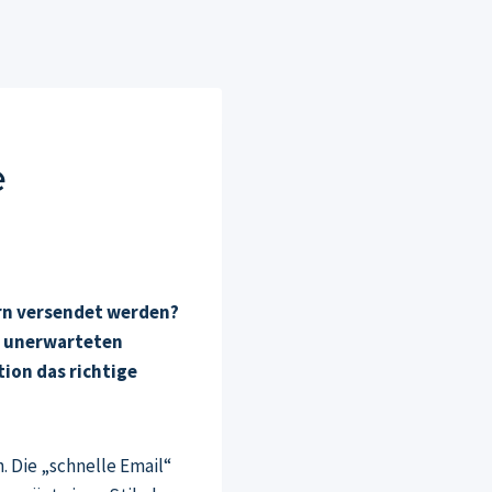
e
ern versendet werden?
t unerwarteten
ion das richtige
 Die „schnelle Email“