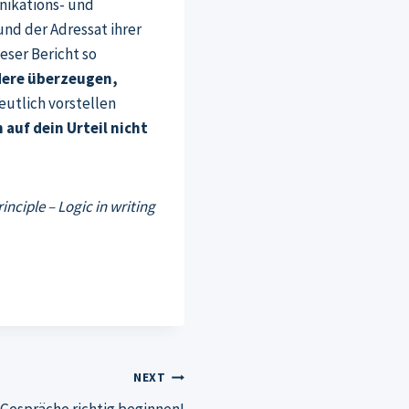
nikations- und
und der Adressat ihrer
ieser Bericht so
ere überzeugen,
eutlich vorstellen
 auf dein Urteil nicht
nciple – Logic in writing
NEXT
– Gespräche richtig beginnen!